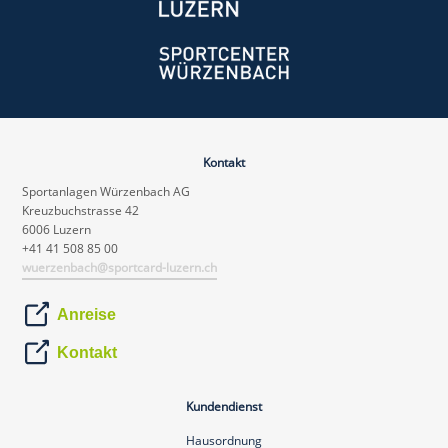
Kontakt
Sportanlagen Würzenbach AG
Kreuzbuchstrasse 42
6006 Luzern
+41 41 508 85 00
wuerzenbach@sportcard-luzern.ch
Anreise
Kontakt
Kundendienst
Hausordnung