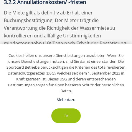
3.2.2 Annullationskosten/ -fristen
Die Miete gilt als definitiv ab Erhalt einer
Buchungsbestätigung. Der Mieter trägt die
Verantwortung die Richtigkeit der Wassermiete zu
kontrollieren und allfällige Unstimmigkeiten
mindestens zehn (10) Tage nach Erhalt der Bestätigung
schriftlich zu melden. Annullationen sind schriftlich
Cookies helfen uns unsere Dienstleistungen anzubieten. Wenn Sie
vorzunehmen, dabei gelten folgende Fristen:
unsere Dienstleistungen nutzen, sind Sie damit einverstanden. Die
Sportcard Betriebe berücksichtigen die Kriterien des totalrevidierten
- Ab Bestätigungsdatum bis 22 Tag vor Miete
Datenschutzgesetzes (DSG), welches seit dem 1. September 2023 in
kostenfreie Stornierung
Kraft getreten ist. Dieses DSG und deren entsprechenden
Bestimmungen sorgen für einen besseren Schutz der persönlichen
- 21 bis 0 Tag vor dem gebuchten Datum 100% der
Daten.
gebuchten Leistung
Mehr dazu
3.2.3 Wasserflächenrücknahme aufgrund schlechter
Auslastung oder Nichterscheinens
OK
Der diensthabende Bademeister ist befugt – jedoch
Queue-Fair
nicht gezwungen – bei subjektiv empfundenem hohen